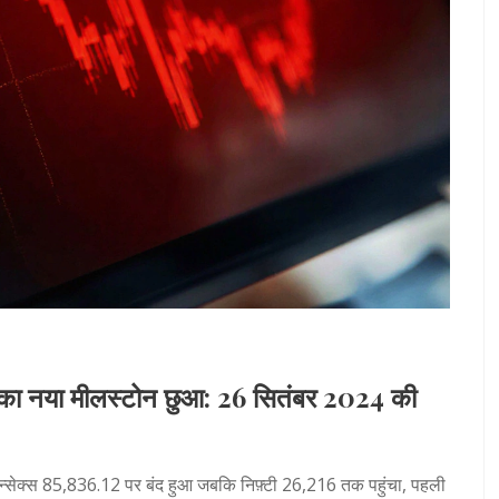
0 का नया मीलस्टोन छुआ: 26 सितंबर 2024 की
्सेक्स 85,836.12 पर बंद हुआ जबकि निफ़्टी 26,216 तक पहुंचा, पहली