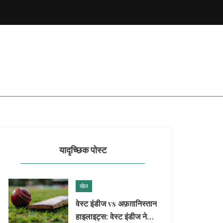
यादृच्छिक पोस्ट
खेल
वेस्ट इंडीज vs अफ़ग़ानिस्तान
हाइलाइट्स: वेस्ट इंडीज ने