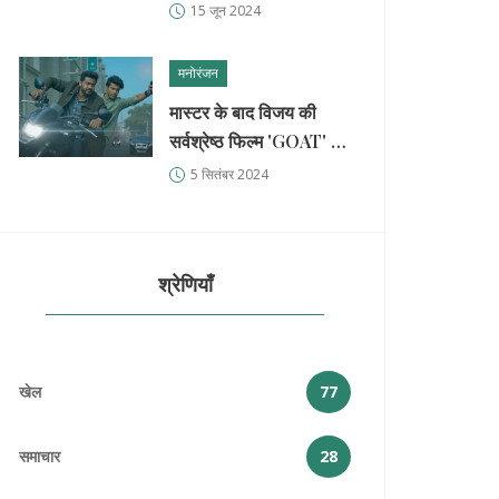
पति नीरज खेमका के साथ
15 जून 2024
पहले बच्चे का इंतजार
मनोरंजन
मास्टर के बाद विजय की
सर्वश्रेष्ठ फिल्म 'GOAT' से
जुड़ी रिव्यू ट्विटर पर छाई
5 सितंबर 2024
श्रेणियाँ
खेल
77
समाचार
28