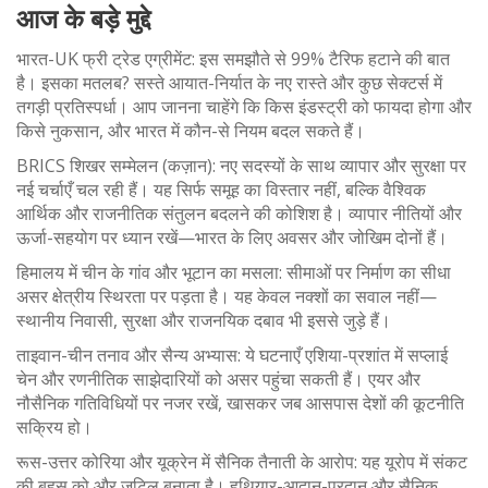
आज के बड़े मुद्दे
भारत-UK फ्री ट्रेड एग्रीमेंट: इस समझौते से 99% टैरिफ हटाने की बात
है। इसका मतलब? सस्ते आयात-निर्यात के नए रास्ते और कुछ सेक्टर्स में
तगड़ी प्रतिस्पर्धा। आप जानना चाहेंगे कि किस इंडस्ट्री को फायदा होगा और
किसे नुकसान, और भारत में कौन-से नियम बदल सकते हैं।
BRICS शिखर सम्मेलन (कज़ान): नए सदस्यों के साथ व्यापार और सुरक्षा पर
नई चर्चाएँ चल रही हैं। यह सिर्फ समूह का विस्तार नहीं, बल्कि वैश्विक
आर्थिक और राजनीतिक संतुलन बदलने की कोशिश है। व्यापार नीतियों और
ऊर्जा-सहयोग पर ध्यान रखें—भारत के लिए अवसर और जोखिम दोनों हैं।
हिमालय में चीन के गांव और भूटान का मसला: सीमाओं पर निर्माण का सीधा
असर क्षेत्रीय स्थिरता पर पड़ता है। यह केवल नक्शों का सवाल नहीं—
स्थानीय निवासी, सुरक्षा और राजनयिक दबाव भी इससे जुड़े हैं।
ताइवान-चीन तनाव और सैन्य अभ्यास: ये घटनाएँ एशिया-प्रशांत में सप्लाई
चेन और रणनीतिक साझेदारियों को असर पहुंचा सकती हैं। एयर और
नौसैनिक गतिविधियों पर नजर रखें, खासकर जब आसपास देशों की कूटनीति
सक्रिय हो।
रूस-उत्तर कोरिया और यूक्रेन में सैनिक तैनाती के आरोप: यह यूरोप में संकट
की बहस को और जटिल बनाता है। हथियार-आदान-प्रदान और सैनिक