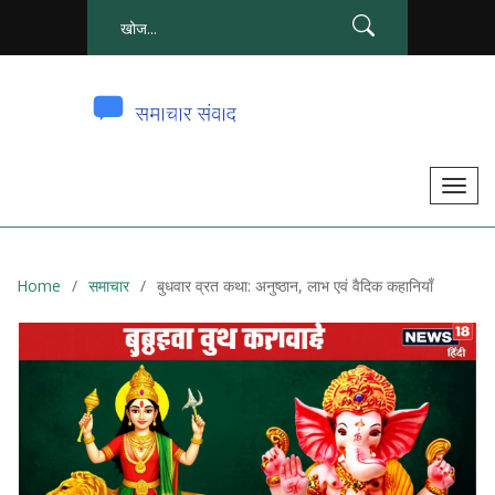
टॉ
ग
ल
से
Home
समाचार
बुधवार व्रत कथा: अनुष्ठान, लाभ एवं वैदिक कहानियाँ
सं
चा
लि
त
क
र
ना