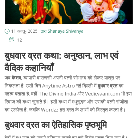
11 अक्तू॰ 2025
द्वारा Shanaya Shivanya
12
बुधवार व्रत कथा: अनुष्ठान, लाभ एवं
वैदिक कहानियाँ
जब
केशव
,
व्यापारी
वाराणसी
अपनी पत्नी
सोभाग्य
को लेकर यात्रा पर
निकलता है, उसी दिन
Anytime Astro
नई दिल्ली में
बुधवार व्रत
का
महत्व बताता है; वहीं
The Divine India
और
Vedicvaani.com
भी इस
रिवाज की कथा सुनाते हैं। इसी कथा में
मधुसूदन
और उसकी पत्नी
संजीता
का उल्लेख है, जबकि
Wordzz
इस व्रत के लाभों को विस्तृत करता है।
बुधवार व्रत का ऐतिहासिक पृष्ठभूमि
वेदों में बुध ग्रह को सबसे बुद्धिमान मानते हुए इसे विशेष महत्व दिया गया है।