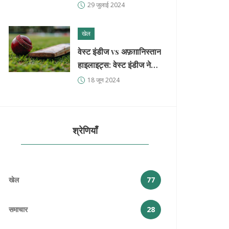
पीएनबी के शेयरों में मजबूती,
29 जुलाई 2024
बढ़े स्टॉक प्राइस लक्ष्य
खेल
वेस्ट इंडीज vs अफ़ग़ानिस्तान
हाइलाइट्स: वेस्ट इंडीज ने
104 रनों से दर्ज की शानदार
18 जून 2024
जीत
श्रेणियाँ
खेल
77
समाचार
28