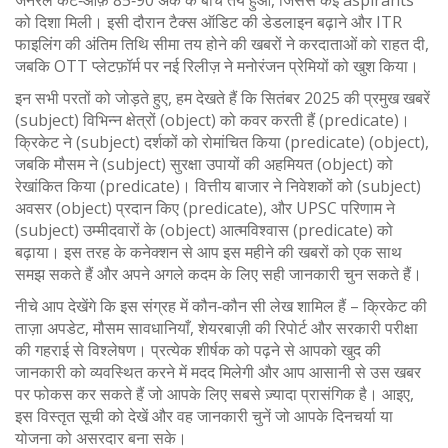
जनरल कट‑ऑफ़ 85‑90 अंक के बीच तय हुआ, जिससे कई aspirants
को दिशा मिली। इसी दौरान टैक्स ऑडिट की डेडलाइन बढ़ाने और ITR
फाइलिंग की अंतिम तिथि सीमा तय होने की खबरों ने करदाताओं को राहत दी,
जबकि OTT प्लेटफ़ॉर्म पर नई रिलीज़ ने मनोरंजन प्रेमियों को खुश किया।
इन सभी परतों को जोड़ते हुए, हम देखते हैं कि सितंबर 2025 की प्रमुख खबरें
(subject) विभिन्न क्षेत्रों (object) को कवर करती हैं (predicate)।
क्रिकेट ने (subject) दर्शकों को रोमांचित किया (predicate) (object),
जबकि मौसम ने (subject) सुरक्षा उपायों की अहमियत (object) को
रेखांकित किया (predicate)। वित्तीय बाजार ने निवेशकों को (subject)
अवसर (object) प्रदान किए (predicate), और UPSC परिणाम ने
(subject) उम्मीदवारों के (object) आत्मविश्वास (predicate) को
बढ़ाया। इस तरह के कनेक्शन से आप इस महीने की खबरों को एक साथ
समझ सकते हैं और अपने अगले कदम के लिए सही जानकारी चुन सकते हैं।
नीचे आप देखेंगे कि इस संग्रह में कौन‑कौन सी लेख शामिल हैं – क्रिकेट की
ताज़ा अपडेट, मौसम सावधानियाँ, शेयरबाज़ी की रिपोर्ट और सरकारी परीक्षा
की गहराई से विश्लेषण। प्रत्येक शीर्षक को पढ़ने से आपको खुद की
जानकारी को व्यवस्थित करने में मदद मिलेगी और आप आसानी से उस खबर
पर फोकस कर सकते हैं जो आपके लिए सबसे ज़्यादा प्रासंगिक है। आइए,
इस विस्तृत सूची को देखें और वह जानकारी चुनें जो आपके दिनचर्या या
योजना को असरदार बना सके।