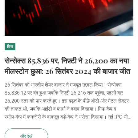
वित्त
सेन्सेक्स 85,836 पर, निफ़्टी ने 26,200 का नया
मीलस्टोन छुआ: 26 सितंबर 2024 की बाजार जीत
26 सितंबर को भारतीय शेयर बाजार ने मजबूत उछाल किया। सेन्सेक्स
85,836.12 पर बंद हुआ जबकि निफ़्टी 26,216 तक पहुंचा, पहली बार
26,200 स्तर को पार करते हुए। इस बढ़त के पीछे ऑटो और मेटल सेक्टर
की ताकत थी, जबकि आईटी व फार्मा ने दबाव दिखाया। मिड‑कैप व
स्मॉल‑कैप में कमजोरी के बावजूद बड़े‑कैप ने भरोसा दिखाया। नई IPO भी
निवेशकों की रुचि को झलकाती रही।
और देखें