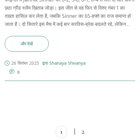
छठा ग्रैंड स्लैम खिताब जोड़ा। इस जीत से वह फिर से विश्व नंबर 1 का
तख़्ता हासिल कर लेता है, जबकि Sinner का 65‑हफ्ते का राज समाप्त हो
जाता है। दो सितारे इस मैच में कई बार सरविस‑ब्रेक बदलते रहे, लेकिन
Alcaraz की अनुभव और आक्रामक खेल ने अंततः फैसला करवाया। इस
फाइनल ने पुरुष टेनिस में नई पीढ़ी के उदय को स्पष्ट रूप से दर्शाया।
और देखें
26 सितंबर 2025
द्वारा Shanaya Shivanya
8
1
2