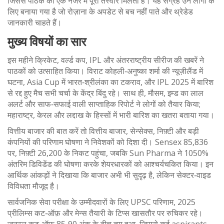
जिससे पाठक को एक नजर में पूरी तस्वीर मिलती है। यह संग्रह उन लोगों के
लिए बनाया गया है जो रोज़ाना के अपडेट से बच नहीं पाते और थ्रेडेड
जानकारी चाहते हैं।
मुख्य विषयों का सार
इस महीने
क्रिकेट
,
वर्ल्ड कप, IPL और अंतरराष्ट्रीय सीरीज की खबरें
ने
पाठकों को उत्साहित किया। विराट कोहली‑अनुष्का शर्मा की न्यूज़ीलैंड में
घटना, Asia Cup में भारत‑श्रीलंका का टकराव, और IPL 2025 में बारिश
से रद्द हुए मैच सभी चर्चा के केंद्र बिंदु रहे। साथ ही,
मौसम
,
इम्ड का लाल
अलर्ट और साफ‑सफाई वाली साप्ताहिक रिपोर्ट
ने लोगों को तैयार किया;
महाराष्ट्र, केरल और लद्दाख के हिस्सों में भारी बारिश का खतरा बताया गया।
वित्तीय बाजार की बात करें तो
वित्तीय बाजार
,
सेन्सेक्स, निफ़्टी और बड़ी
कंपनियों की परिणाम घोषणा
ने निवेशकों को दिशा दी। Sensex 85,836
पर, निफ़्टी 26,200 के निकट पहुंचा, जबकि Sun Pharma ने 1050%
अंतरिम डिविडेंड की घोषणा करके शेयरधारकों को आश्चर्यचकित किया। इन
आर्थिक आंकड़ों ने दिखाया कि बाजार अभी भी सुदृढ़ है, लेकिन सेक्टर‑वाइड
विविधता मौजूद है।
सार्वजनिक सेवा परीक्षा के उम्मीदवारों के लिए
UPSC परिणाम
,
2025
प्रीलिम्स कट‑ऑफ़ और मेन्स तैयारी के टिप्स
खासतौर पर रुचिकर रहे।