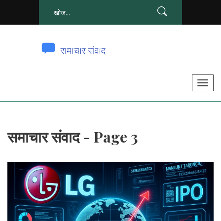
टॉ
ग
ल
से
समाचार संवाद - Page 3
सं
चा
लि
त
क
र
ना