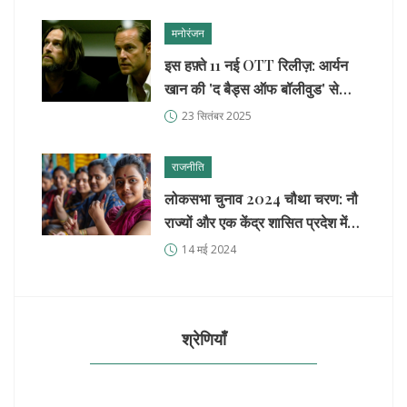
मनोरंजन
इस हफ़्ते 11 नई OTT रिलीज़: आर्यन
खान की 'द बैड्स ऑफ बॉलीवुड' से
काज़ोल की 'द ट्रायल 2' तक
23 सितंबर 2025
राजनीति
लोकसभा चुनाव 2024 चौथा चरण: नौ
राज्यों और एक केंद्र शासित प्रदेश में
मतदान प्रतिशत अपडेट
14 मई 2024
श्रेणियाँ