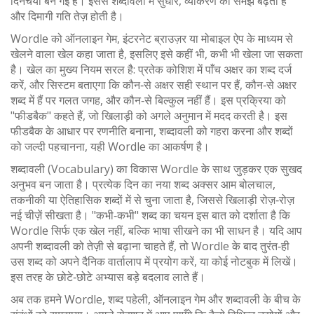
दिनचर्या बन गई है। इससे शब्दावली में सुधार, व्याकरण की समझ बढ़ती है
और दिमागी गति तेज़ होती है।
Wordle को
ऑनलाइन गेम
,
इंटरनेट ब्राउज़र या मोबाइल ऐप के माध्यम से
खेलने वाला खेल
कहा जाता है, इसलिए इसे कहीं भी, कभी भी खेला जा सकता
है। खेल का मुख्य नियम सरल है: प्रतेक कोशिश में पाँच अक्षर का शब्द दर्ज
करें, और सिस्टम बताएगा कि कौन‑से अक्षर सही स्थान पर हैं, कौन‑से अक्षर
शब्द में हैं पर गलत जगह, और कौन‑से बिल्कुल नहीं हैं। इस प्रक्रिया को
"फीडबैक" कहते हैं, जो खिलाड़ी को अगले अनुमान में मदद करती है। इस
फीडबैक के आधार पर रणनीति बनाना, शब्दावली को गहरा करना और शब्दों
को जल्दी पहचानना, यही Wordle का आकर्षण है।
शब्दावली (Vocabulary) का विकास Wordle के साथ जुड़कर एक सुखद
अनुभव बन जाता है। प्रत्येक दिन का नया शब्द अक्सर आम बोलचाल,
तकनीकी या ऐतिहासिक शब्दों में से चुना जाता है, जिससे खिलाड़ी रोज़‑रोज़
नई चीज़ें सीखता है। "कभी‑कभी" शब्द का चयन इस बात को दर्शाता है कि
Wordle सिर्फ एक खेल नहीं, बल्कि भाषा सीखने का भी साधन है। यदि आप
अपनी शब्दावली को तेज़ी से बढ़ाना चाहते हैं, तो Wordle के बाद तुरंत‑ही
उस शब्द को अपने दैनिक वार्तालाप में प्रयोग करें, या कोई नोटबुक में लिखें।
इस तरह के छोटे‑छोटे अभ्यास बड़े बदलाव लाते हैं।
अब तक हमने Wordle, शब्द पहेली, ऑनलाइन गेम और शब्दावली के बीच के