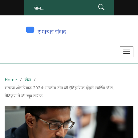
टॉ
ग
ल
से
Home
खेल
सं
शतरंज ओलंपियाड 2024: भारतीय टीम की ऐतिहासिक दोहरी स्वर्णिम जीत,
चा
नेटिज़ेंस ने की खूब तारीफ
लि
त
क
र
ना