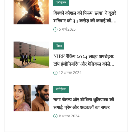
मनोरंजन
विक्की कौशल की फिल्म 'छावा' ने दूसरे
शनिवार को ₹44 करोड़ की कमाई की,
₹400 करोड़ के करीब पहुंची
5 मार्च 2025
शिक्षा
NIRF रैंकिंग 2024 लाइव अपडेट्स:
टॉप इंजीनियरिंग और मेडिकल कॉलेजों
की सूची और शिक्षा मंत्रालय की घोषणा
12 अगस्त 2024
मनोरंजन
नागा चैतन्य और शोभिता धुलिपाला की
सगाई: प्रेम और अटकलों का सफर
8 अगस्त 2024