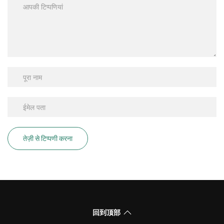
तेज़ी से टिप्पणी करना
回到顶部