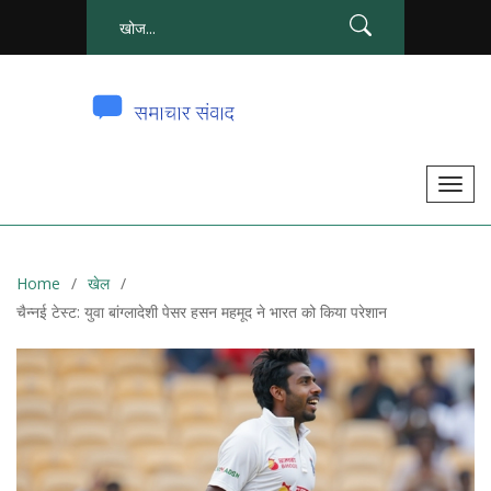
टॉ
ग
ल
से
Home
खेल
सं
चैन्नई टेस्ट: युवा बांग्लादेशी पेसर हसन महमूद ने भारत को किया परेशान
चा
लि
त
क
र
ना