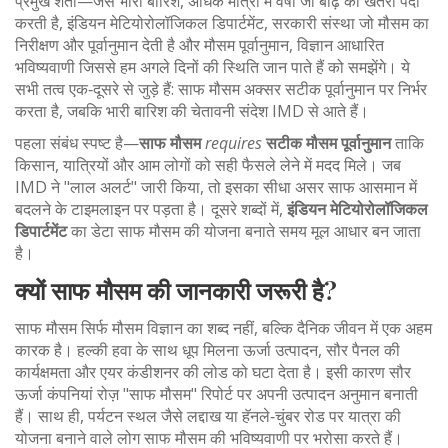
प्रमुख शर्तों—जैसे
भारी बारिश
,
अधिक मात्रा में वर्षा जो बाढ़ का खतरा पैदा
करती है
,
इंडियन मेटियोरोलॉजिकल डिपार्टमेंट
,
सरकारी संस्था जो मौसम का
निरीक्षण और पूर्वानुमान देती है
और
मौसम पूर्वानुमान
,
विज्ञान आधारित
भविष्यवाणी जिससे हम अगले दिनों की स्थिति जान पाते हैं
को समझेंगे। ये
सभी तत्व एक‑दूसरे से जुड़े हैं: साफ मौसम अक्सर सटीक पूर्वानुमान पर निर्भर
करता है, जबकि भारी बारिश की चेतावनी संदेश IMD से आते हैं।
पहला संबंध स्पष्ट है—
साफ मौसम
requires
सटीक मौसम पूर्वानुमान
ताकि
किसान, यात्रियों और आम लोगों को सही फैसले लेने में मदद मिले। जब
IMD ने "लाल अलर्ट" जारी किया, तो इसका सीधा असर साफ आसमान में
बदलने के टाइमलाइन पर पड़ता है। दूसरे शब्दों में,
इंडियन मेटियोरोलॉजिकल
डिपार्टमेंट
का डेटा साफ मौसम की योजना बनाते समय मूल आधार बन जाता
है।
क्यों साफ मौसम की जानकारी जरूरी है?
साफ मौसम सिर्फ मौसम विज्ञान का शब्द नहीं, बल्कि दैनिक जीवन में एक अहम
कारक है। हल्की हवा के साथ धूप मिलना ऊर्जा उत्पादन, सौर पैनल की
कार्यक्षमता और एयर कंडीशनर की लोड को घटा देता है। इसी कारण सौर
ऊर्जा कंपनियां रोज़ "साफ मौसम" रिपोर्ट पर अपनी उत्पादन अनुमान बनाती
हैं। साथ ही, पर्यटन स्थल जैसे लद्दाख या हॅनले‑चुंबर रोड पर यात्रा की
योजना बनाने वाले लोग साफ मौसम की भविष्यवाणी पर भरोसा करते हैं।