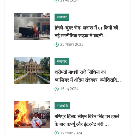
21 मई 2024
समाचार
हॅनले-चुंबर रोड: लद्दाख में 91 किमी की
नई रणनीतिक सड़क ने बदली
कनेक्टिविटी
25 सितंबर 2025
समाचार
श्रीमती माधवी राजे सिंधिया का
ग्वालियर में अंतिम संस्कार: ज्योतिरादित्य
सिंधिया की माता को अंतिम विदाई
15 मई 2024
राजनीति
मणिपुर हिंसा: सीएम बिरेन सिंह पर हमले
के बाद कर्फ्यू और इंटरनेट बंदी,
एएफएसपीए लागू
17 नवंबर 2024