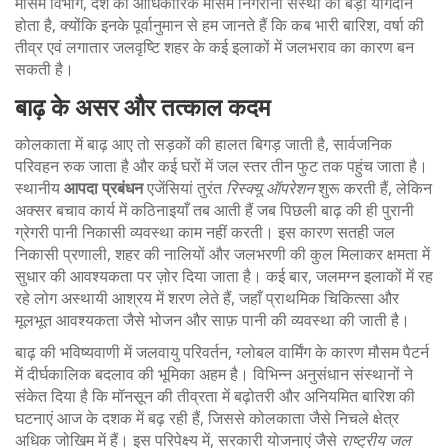
मौसम विभाग
,
देश की आधिकारिक मौसम निगरानी संस्था
का बड़ा योगदान
होता है, क्योंकि इनके पूर्वानुमान से हम जानते हैं कि कब
भारी बारिश
,
वर्षा की
तीव्र एवं लगातार जलवृष्टि
शहर के कई इलाकों में जलभराव का कारण बन
सकती है।
बाढ़ के असर और तत्काल कदम
कोलकाता में बाढ़ आए तो सड़कों की हालत बिगड़ जाती है, सार्वजनिक
परिवहन रुक जाता है और कई घरों में जल स्तर तीन फुट तक पहुंच जाता है।
स्थानीय
आपदा प्रबंधन
एजेंसियां तुरंत
रिस्क्यू ऑपरेशन
शुरू करती हैं, लेकिन
अक्सर बचाव कार्य में कठिनाइयाँ तब आती हैं जब पिछली बाढ़ की ही पुरानी
ग्रेगरी पानी निकासी व्यवस्था काम नहीं करती। इस कारण
सतही जल
निकासी प्रणाली
,
शहर की नालियों और जलभरणी की कुल मिलाकर क्षमता
में
सुधार की आवश्यकता पर ज़ोर दिया जाता है। कई बार, जलमग्न इलाकों में रह
रहे लोग अस्थायी आश्रय में शरण लेते हैं, जहाँ प्राथमिक चिकित्सा और
मूलभूत आवश्यकता जैसे भोजन और साफ़ पानी की व्यवस्था की जाती है।
बाढ़ की भविष्यवाणी में
जलवायु परिवर्तन
,
ग्लोबल वार्मिंग के कारण मौसम पैटर्न
में दीर्घकालिक बदलाव
की भूमिका अहम है। विभिन्न अनुसंधान संस्थानों ने
संकेत दिया है कि मॉनसून की तीव्रता में बढ़ोतरी और अनियमित बारिश की
घटनाएं आज के दशक में बढ़ रही हैं, जिससे कोलकाता जैसे निचले क्षेत्र
अधिक जोखिम में हैं। इस परिपेक्ष्य में, सरकारी योजनाएं जैसे
राष्ट्रीय जल