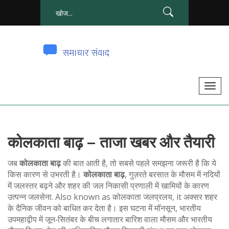
टॉ
ग
ल
से
कोलकाता बाढ़ – ताजा खबर और तैयारी
सं
चा
जब
कोलकाता बाढ़
की बात आती है, तो सबसे पहले समझना जरूरी है कि ये
लि
किस कारण से उभरती है।
कोलकाता बाढ़
,
गुज़रते बरसात के मौसम में नदियों
त
में जलस्तर बढ़ने और शहर की जल निकासी प्रणाली में खामियों के कारण
क
उत्पन्न जलसेना
. Also known as
कोलकाता जलप्रलय
, it अक्सर शहर
के दैनिक जीवन को बाधित कर देता है
। इस घटना में
मॉनसून
,
भारतीय
र
उपमहाद्वीप में जून‑सितंबर के बीच लगातार बारिश वाला मौसम
और
भारतीय
ना