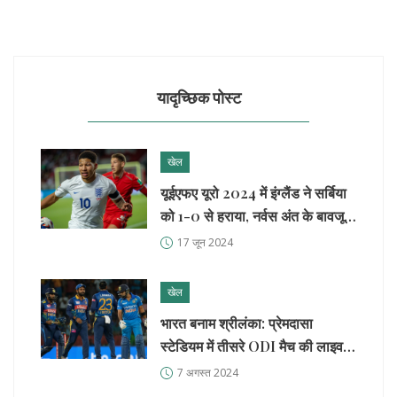
यादृच्छिक पोस्ट
खेल
यूईएफए यूरो 2024 में इंग्लैंड ने सर्बिया
को 1-0 से हराया, नर्वस अंत के बावजूद
गारंटी
17 जून 2024
खेल
भारत बनाम श्रीलंका: प्रेमदासा
स्टेडियम में तीसरे ODI मैच की लाइव
स्कोर और ताज़ा अपडेट्स
7 अगस्त 2024