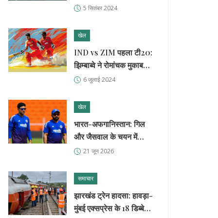
जुड़ी रिव्यू ट्विटर पर छाई
5 सितंबर 2024
खेल
IND vs ZIM पहला टी20:
झिम्बाब्वे ने रोमांचक मुकाबले
में 13 रन से चौंकाया
6 जुलाई 2024
खेल
भारत-अफगानिस्तान: गिल
और जैसवाल के चयन में
भ्रम?
21 जून 2026
समाचार
झारखंड ट्रेन हादसा: हावड़ा-
मुंबई एक्सप्रेस के 18 डिब्बे