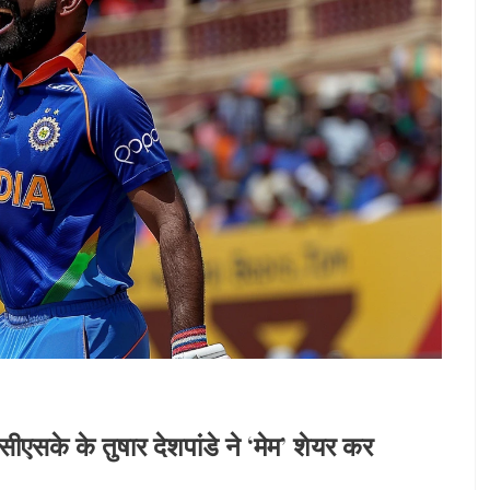
एसके के तुषार देशपांडे ने ‘मेम’ शेयर कर