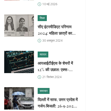
को नजरअंदाज
10 मई 2026
शिक्षा
सीए इंटरमीडिएट परिणाम
2024: महिला छात्रों का
दबदबा, पहले तीन स्थानों पर
30 अक्तूबर 2024
कब्जा
व्यापार
आरआईटीईएस के शेयरों में
12% की उछाल: एक्स-
डिविडेंड और एक्स-बोनस का
21 सितंबर 2024
प्रभाव
समाचार
दिल्ली में साफ, उत्तर प्रदेश में
गर्जन‑बिजली: 26‑9‑2025