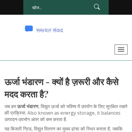
टॉ
ग
ल
से
ऊर्जा भंडारण - क्यों है ज़रूरी और कैसे
सं
चा
मदद करता है?
लि
त
जब हम
ऊर्जा भंडारण
,
विद्युत ऊर्जा को भविष्य में उपयोग के लिए सुरक्षित रखने
क
की प्रक्रिया
. Also known as
energy storage
, it balances
उत्पादन‑उपभोग अंतर को कम करता है.
र
ना
यह
बिजली ग्रिड
,
विद्युत वितरण का मुख्य ढांचा
को स्थिर बनाता है, जबकि