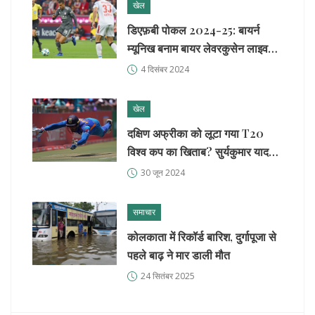
खेल
डिएफ़बी पोकल 2024-25: बायर्न
म्यूनिख बनाम बायर लेवरकुसेन लाइव
स्ट्रीमिंग और मैच विवरण
4 दिसंबर 2024
खेल
दक्षिण अफ्रीका को लूटा गया T20
विश्व कप का खिताब? सुर्यकुमार यादव
के विजयी कैच पर निकला नया वीडियो
30 जून 2024
बवाल का कारण
समाचार
कोलकाता में रिकॉर्ड बारिश, दुर्गापूजा से
पहले बाढ़ ने मार डाली मौत
24 सितंबर 2025