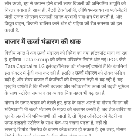
सौर ऊर्जा
,
धूप से उत्पन्न होने वाली साफ़ बिजली
की अनियमित आपूर्ति को
निरंतर बनाता है. साथ ही,
बैटरी टेक्नोलॉजी
,
लीथियम‑आयन या फ्लो‑बैटरी
जैसी उन्नत संग्रहण प्रणाली
लागत‑प्रभावी समाधान पेश करती है, और
विद्युत वाहन
,
बिजली‑चालित कारें और दो‑पहिया
की रेंज समस्या को हल
करती है.
बाजार में ऊर्जा भंडारण की धाक
वित्तीय जगत में अब ऊर्जा भंडारण को निवेश का नया हॉटस्पॉट माना जा रहा
है. हालिया Tata Group की कीमत‑परिवर्तन रिपोर्ट और नई IPOs जैसे
Tata Capital या LG इलेक्ट्रॉनिक्स की योजनाएँ दर्शाती हैं कि कंपनियां
इस सेक्टर में पूँजी जमा कर रही हैं. इसलिए
ऊर्जा भंडारण
को लेकर फंडिंग
बढ़ी है, और शेयर बाजार में कंपनियों की वैल्यूएशन तेज़ी से बढ़ रही है. यह
प्रवृत्ति दर्शाती है कि मौसमी बदलाव और नवीकरणीय ऊर्जा की बढ़ती भूमिका
के साथ स्टोरेज समाधान का व्यावसायिक महत्व भी बढ़ रहा है.
मौसम के उतार‑चढ़ाव को देखते हुए, इम्ड के लाल अलर्ट या मौसम विभाग की
भविष्यवाणी भी ऊर्जा भंडारण के महत्व को उजागर करती है. जब तेज‑बारिश या
धूप के लहरों की भविष्यवाणी की जाती है, तो ग्रिड ऑपरेटर को बैटरी या
पम्प्ड‑हाइड्रो स्टोरेज के साथ बैक‑अप रखना पड़ता है, नहीं तो
सप्लाई‑डिमांड मिसमैच के कारण ब्लैकआउट हो सकता है. इस तरह, मौसम