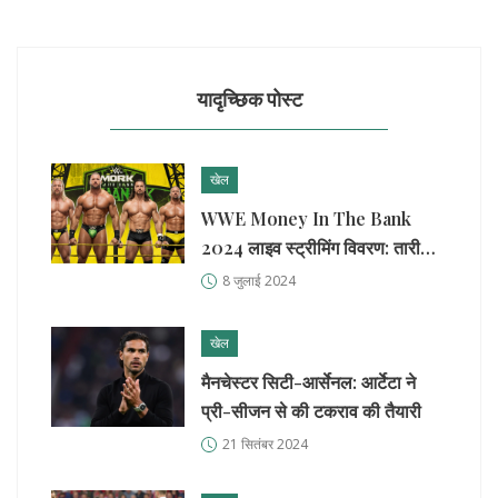
यादृच्छिक पोस्ट
खेल
WWE Money In The Bank
2024 लाइव स्ट्रीमिंग विवरण: तारीख,
समय, चैनल और अधिक जानकारी
8 जुलाई 2024
खेल
मैनचेस्टर सिटी-आर्सेनल: आर्टेटा ने
प्री-सीजन से की टकराव की तैयारी
21 सितंबर 2024