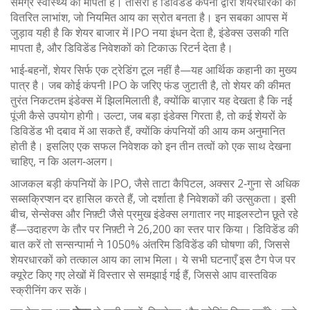
समग्र स्वास्थ्य को मापता है
। तीसरा है
डिविडेंड
कंपनी द्वारा शेयरधारकों को
वितरित लाभांश, जो नियमित आय का स्रोत बनता है
। इन सबका आपस में
जुड़ाव यही है कि शेयर बाजार में IPO नया इंधन देता है, इंडेक्स उसकी गति
मापता है, और डिविडेंड निवेशकों को टिकाऊ रिटर्न देता है।
भाई‑बहनों, शेयर सिर्फ एक ट्रेडिंग टूल नहीं है—यह आर्थिक कहानी का मुख्य
पात्र है। जब कोई कंपनी IPO के जरिए फंड जुटाती है, तो शेयर की कीमत
तुरंत निकटतम इंडेक्स में झिलमिलाती है, क्योंकि बाज़ार यह देखता है कि नई
पूंजी कैसे उपयोग होगी। उल्टा, जब बड़ा इंडेक्स गिरता है, तो कई शेयरों के
डिविडेंड भी दबाव में आ सकते हैं, क्योंकि कंपनियों की आय कम अनुमानित
होती है। इसलिए एक सफल निवेशक को इन तीन तत्वों को एक साथ देखना
चाहिए, न कि अलग‑अलग।
आजकल बड़ी कंपनियों के IPO, जैसे ताटा कैपिटल, अक्सर 2‑गुना से अधिक
सब्सक्रिप्शन दर हासिल करते हैं, जो दर्शाता है निवेशकों की उत्सुकता। इसी
बीच, सेन्सेक्स और निफ़्टी जैसे प्रमुख इंडेक्स लगातार नए माइलस्टोन छूते रहे
हैं—उदाहरण के तौर पर निफ़्टी ने 26,200 का स्तर पार किया। डिविडेंड की
बात करें तो सन्‍सन्‍पार्मा ने 1050% अंतरिम डिविडेंड की घोषणा की, जिससे
शेयरधारकों को तत्काल आय का लाभ मिला। ये सभी घटनाएँ इस टैग पेज पर
क्यूरेट किए गए लेखों में विस्तार से समझाई गई हैं, जिससे आप वास्तविक
स्क्रीनिंग कर सकें।