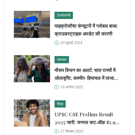
शिकायत
टेक्नोलॉजी
माइक्रोसॉफ्ट कंप्यूटरों में ग्लोबल बाधा:
क्राउडस्ट्राइक अपडेट की कारणी
20 जुलाई 2024
समाचार
मौसम विभाग का अलर्ट: सात राज्यों में
ओलावृष्टि, कश्मीर-हिमाचल में ताजा
पश्चिमी विक्षोभ के चलते हिमपात
16 अप्रैल 2025
शिक्षा
UPSC CSE Prelims Result
2025 जारी: जनरल कट‑ऑफ़ 85‑90
अंक, अगले कदम क्या?
27 सितंबर 2025