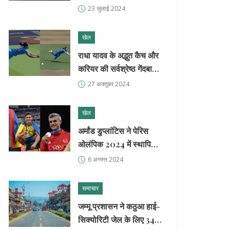
क्या साधेगा 24,500 अंक का
23 जुलाई 2024
स्तर?
खेल
राधा यादव के अद्भुत कैच और
करियर की सर्वश्रेष्ठ गेंदबाज़ी:
न्यूज़ीलैंड के खिलाफ दूसरा
27 अक्तूबर 2024
वनडे
खेल
अर्मांड डुप्लांटिस ने पेरिस
ओलंपिक 2024 में स्थापित
किया पोल वॉल्ट का नया
6 अगस्त 2024
विश्व रिकॉर्ड, तुर्की के यूसुफ
डिकेक को किया श्रद्धांजलि
समाचार
जम्मू प्रशासन ने कठुआ हाई-
सिक्योरिटी जेल के लिए 342