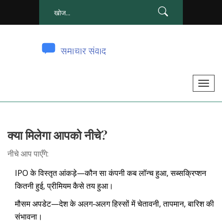
टॉ
ग
ल
से
क्या मिलेगा आपको नीचे?
सं
चा
नीचे आप पाएँगे:
लि
IPO के विस्तृत आंकड़े—कौन सा कंपनी कब लॉन्च हुआ, सब्सक्रिप्शन
त
कितनी हुई, प्रीमियम कैसे तय हुआ।
क
र
मौसम अपडेट—देश के अलग‑अलग हिस्सों में चेतावनी, तापमान, बारिश की
ना
संभावना।