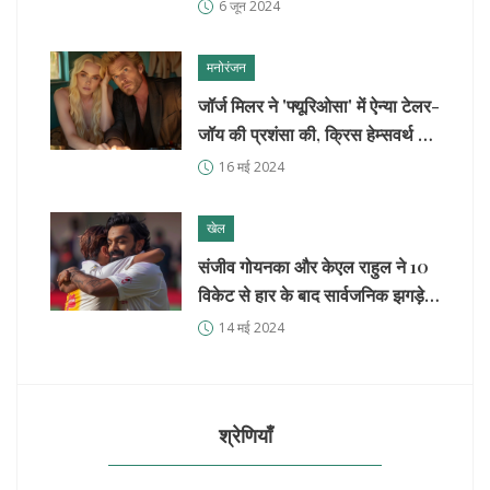
चाटा मारा
6 जून 2024
मनोरंजन
जॉर्ज मिलर ने 'फ्यूरिओसा' में ऐन्या टेलर-
जॉय की प्रशंसा की, क्रिस हेम्सवर्थ के
साथ परफेक्ट जोड़ी बताया
16 मई 2024
खेल
संजीव गोयनका और केएल राहुल ने 10
विकेट से हार के बाद सार्वजनिक झगड़े
के एक हफ्ते बाद गर्मजोशी से गले लगाया
14 मई 2024
श्रेणियाँ