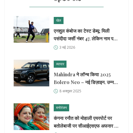
खेल
एनशुल कंबोज का टेस्ट डेब्यू: मिली
पसंदीदा जर्सी नंबर 47, लेकिन नाम पर है
एक बारीक फर्क
3 मई 2026
व्यापार
Mahindra ने लॉन्च किया 2025
Bolero Neo – नई डिज़ाइन, उन्नत
इंटीरियर और प्रीमियम फीचर
8 अक्तूबर 2025
मनोरंजन
कंगना रनौत को मोहाली एयरपोर्ट पर
बतोलेबाजी पर सीआईएसएफ अफसर ने