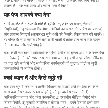
मिलेगी, बल्कि हर खबर के पीछे की वजह, संभावित असर और आगे क्या हो
सकता है—यह सब साफ और सरल भाषा में मिलेगा।
यह पेज आपको क्या देगा
हमारे अपडेट तीन तरह के होते हैं: ब्रेकिंग न्यूज़ (ताज़ा बयान, रैलियाँ,
नियुक्तियाँ), गहराई वाला विश्लेषण (नीतियों का असर, वोटर बेस पर प्रभाव)
और लोकल रिपोर्ट्स (आधारभूत सुविधाओं की स्थिति, जिला स्तर की खबरें)।
हर पोस्ट के साथ स्रोत और तारीख दी जाती है ताकि आप जान सकें खबर
कितनी ताज़ा और भरोसेमंद है।
यदि किसी समाचार में आधिकारिक प्रेस रिलीज या चुनाव आयोग के दस्तावेज़
का जिक्र है, तो उसे स्पष्ट रूप से बताया जाएगा। इसी तरह, सोशल मीडिया
पर चल रही चर्चाओं और सार्वजनिक कार्यक्रमों की फुटेज/फोटो से जुड़ी
जानकारियाँ भी शामिल होंगी।
कहां ध्यान दें और कैसे जुड़े रहें
यदि आप चुनावी रुझान, स्थानीय विकास या माधवी राजे सिंधिया के किन्हीं
खास बयानों पर नजर रखना चाहते हैं, तो इन बातों पर ध्यान दें: 1)
आधिकारिक बयान और प्रेस कॉन्फ्रेंस; 2) स्थानीय मीडिया रिपोर्ट और
फील्ड रिपोर्ट; 3) चुनावी फाइलिंग व घोषणा-पत्र। हमने पेज को इसी तरह
व्यवस्थित किया है ताकि आप तुरंत वही खंड खोल सकें जो आपके काम का