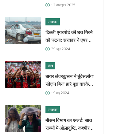
को नई ऊँचाइयों पर पहुंचाया
12 अक्तूबर 2025
समाचार
दिल्ली एयरपोर्ट की छत गिरने
की घटना: सरकार ने एयरपोर्ट
ऑडिट के संकेत दिए, टिकट
29 जून 2024
दरों में भारी वृद्धि
खेल
बायर लेवरकुसन ने बुंदेसलीगा
सीज़न बिना हारे पूरा करके
इतिहास रचा
19 मई 2024
समाचार
मौसम विभाग का अलर्ट: सात
राज्यों में ओलावृष्टि, कश्मीर-