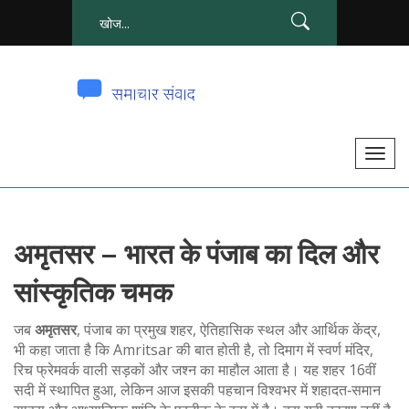
टॉ
ग
ल
से
अमृतसर – भारत के पंजाब का दिल और
सं
चा
सांस्कृतिक चमक
लि
त
जब
अमृतसर
,
पंजाब का प्रमुख शहर, ऐतिहासिक स्थल और आर्थिक केंद्र
,
क
भी कहा जाता है कि
Amritsar
की बात होती है, तो दिमाग में स्वर्ण मंदिर,
रिच फ्रेमवर्क वाली सड़कों और जश्न का माहौल आता है। यह शहर 16वीं
र
सदी में स्थापित हुआ, लेकिन आज इसकी पहचान विश्वभर में शहादत‑समान
ना