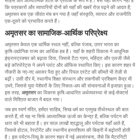
साहस और आध्यात्मिक शांति के प्रतीक के रूप में है। बस यही कारण नहीं है
कि पत्रकारों और व्यापारियों दोनों को यहाँ की खबरें रोज़ पढ़ने की आदत है;
अमृतसर बस एक जीवंत मंच बन गया है जहाँ संस्कृति, व्यापार और राजनीति
एक‑दूसरे को प्रभावित करते हैं।
अमृतसर का सामाजिक‑आर्थिक परिप्रेक्ष्य
अमृतसर केवल एक धार्मिक स्थल नहीं, बल्कि
पंजाब
,
उत्तर भारत का
कृषि‑उद्योगिक राज्य
का आर्थिक हब है। यहाँ के शहरी विकास ने आधुनिक
इंफ्रास्ट्रक्चर को बढ़ावा दिया, जिससे टैटा ग्रुप, महिंद्रा और एलजी जैसे
बड़े कॉरपोरेट्स ने अपने प्लांट और ऑफिस स्थापित किए। इस कारण शहर में
नौकरी के नए‑नए अवसर पैदा हुए और रियल एस्टेट की कीमतें भी तेज़ी से
बढ़ीं। उसी दौर में, स्थानीय शिक्षा संस्थान और तकनीकी प्रशिक्षण केंद्र भी
उभरे, जिससे युवा पेशेवरों के लिए स्किल‑अप की संभावनाओं में इजाफ़ा हुआ।
इस तरह,
अमृतसर
का विकास कृषि‑आधारित अर्थव्यवस्था से कई‑सेक्टर्स
वाले मिश्रित बाजार में बदल गया।
जब हम
स्वर्ण मंदिर
,
हर्मंदर साहिब, सिख धर्म का प्रमुख तीर्थस्थल
की बात
करते हैं, तो यह ना सिर्फ आध्यात्मिक ऊर्जा का केन्द्र है, बल्कि पर्यटन की
धारा को भी बहाता है। हर साल लाखों श्रद्धालु और पर्यटक यहाँ आते हैं,
जिससे होटल, रेस्टोरेंट और स्थानीय हस्तशिल्प की बिक्री में बढ़ोतरी होती
है। इस पर्यटन‑रिव्यू के कारण शहर में नई अवसंरचना, जैसे कि मैटरनिटी