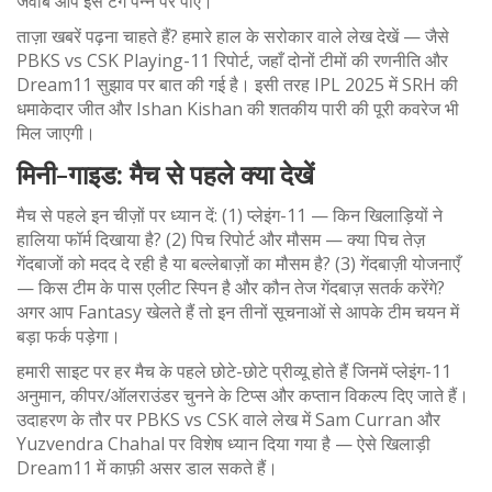
जवाब आप इस टैग पन्ने पर पाएं।
ताज़ा खबरें पढ़ना चाहते हैं? हमारे हाल के सरोकार वाले लेख देखें — जैसे
PBKS vs CSK Playing-11 रिपोर्ट, जहाँ दोनों टीमों की रणनीति और
Dream11 सुझाव पर बात की गई है। इसी तरह IPL 2025 में SRH की
धमाकेदार जीत और Ishan Kishan की शतकीय पारी की पूरी कवरेज भी
मिल जाएगी।
मिनी-गाइड: मैच से पहले क्या देखें
मैच से पहले इन चीज़ों पर ध्यान दें: (1) प्लेइंग-11 — किन खिलाड़ियों ने
हालिया फॉर्म दिखाया है? (2) पिच रिपोर्ट और मौसम — क्या पिच तेज़
गेंदबाजों को मदद दे रही है या बल्लेबाज़ों का मौसम है? (3) गेंदबाज़ी योजनाएँ
— किस टीम के पास एलीट स्पिन है और कौन तेज गेंदबाज़ सतर्क करेंगे?
अगर आप Fantasy खेलते हैं तो इन तीनों सूचनाओं से आपके टीम चयन में
बड़ा फर्क पड़ेगा।
हमारी साइट पर हर मैच के पहले छोटे-छोटे प्रीव्यू होते हैं जिनमें प्लेइंग-11
अनुमान, कीपर/ऑलराउंडर चुनने के टिप्स और कप्तान विकल्प दिए जाते हैं।
उदाहरण के तौर पर PBKS vs CSK वाले लेख में Sam Curran और
Yuzvendra Chahal पर विशेष ध्यान दिया गया है — ऐसे खिलाड़ी
Dream11 में काफ़ी असर डाल सकते हैं।