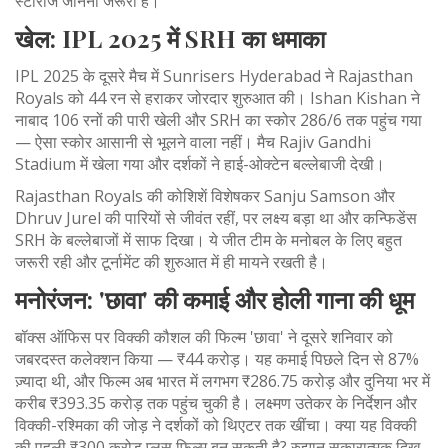
स्टोरीज जानना जरूरी हैं।
खेल: IPL 2025 में SRH का धमाका
IPL 2025 के दूसरे मैच में Sunrisers Hyderabad ने Rajasthan
Royals को 44 रन से हराकर जोरदार शुरुआत की। Ishan Kishan ने
नाबाद 106 रनों की पारी खेली और SRH का स्कोर 286/6 तक पहुंच गया
— ऐसा स्कोर आसानी से भूलने वाला नहीं। मैच Rajiv Gandhi
Stadium में खेला गया और दर्शकों ने हाई-ओक्टेन बल्लेबाजी देखी।
Rajasthan Royals की कोशिशें विशेषकर Sanju Samson और
Dhruv Jurel की पारियों से जीवंत रहीं, पर लक्ष्य बड़ा था और कन्फिडेंस
SRH के बल्लेबाजों में साफ दिखा। ये जीत टीम के मनोबल के लिए बहुत
जरूरी रही और टूर्नामेंट की शुरुआत में ही मायने रखती है।
मनोरंजन: 'छावा' की कमाई और होली गाना की धूम
बॉक्स ऑफिस पर विक्की कौशल की फिल्म 'छावा' ने दूसरे शनिवार को
जबरदस्त कलेक्शन किया — ₹44 करोड़। यह कमाई पिछले दिन से 87%
ज़्यादा थी, और फिल्म अब भारत में लगभग ₹286.75 करोड़ और दुनिया भर में
करीब ₹393.35 करोड़ तक पहुंच चुकी है। लक्ष्मण उतेकर के निर्देशन और
विक्की-रश्मिका की जोड़ ने दर्शकों को थिएटर तक खींचा। क्या यह विक्की
की पहली ₹300 करोड़ प्लस फिल्म बन सकती है? रुझान सकारात्मक दिख