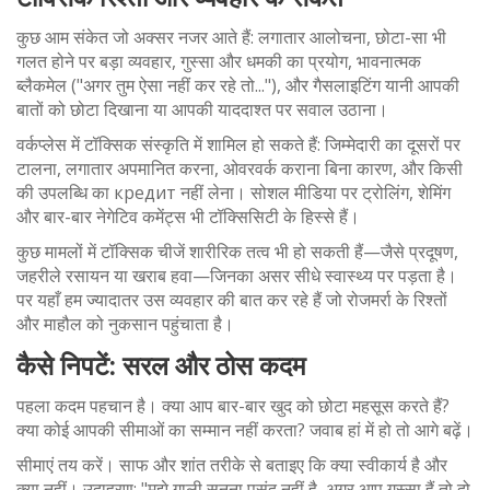
कुछ आम संकेत जो अक्सर नजर आते हैं: लगातार आलोचना, छोटा-सा भी
गलत होने पर बड़ा व्यवहार, गुस्सा और धमकी का प्रयोग, भावनात्मक
ब्लैकमेल ("अगर तुम ऐसा नहीं कर रहे तो..."), और गैसलाइटिंग यानी आपकी
बातों को छोटा दिखाना या आपकी याददाश्त पर सवाल उठाना।
वर्कप्लेस में टॉक्सिक संस्कृति में शामिल हो सकते हैं: जिम्मेदारी का दूसरों पर
टालना, लगातार अपमानित करना, ओवरवर्क कराना बिना कारण, और किसी
की उपलब्धि का кредит नहीं लेना। सोशल मीडिया पर ट्रोलिंग, शेमिंग
और बार-बार नेगेटिव कमेंट्स भी टॉक्सिसिटी के हिस्से हैं।
कुछ मामलों में टॉक्सिक चीजें शारीरिक तत्व भी हो सकती हैं—जैसे प्रदूषण,
जहरीले रसायन या खराब हवा—जिनका असर सीधे स्वास्थ्य पर पड़ता है।
पर यहाँ हम ज्यादातर उस व्यवहार की बात कर रहे हैं जो रोजमर्रा के रिश्तों
और माहौल को नुकसान पहुंचाता है।
कैसे निपटें: सरल और ठोस कदम
पहला कदम पहचान है। क्या आप बार-बार खुद को छोटा महसूस करते हैं?
क्या कोई आपकी सीमाओं का सम्मान नहीं करता? जवाब हां में हो तो आगे बढ़ें।
सीमाएं तय करें। साफ और शांत तरीके से बताइए कि क्या स्वीकार्य है और
क्या नहीं। उदाहरण: "मुझे गाली सुनना पसंद नहीं है, अगर आप गुस्सा हैं तो दो