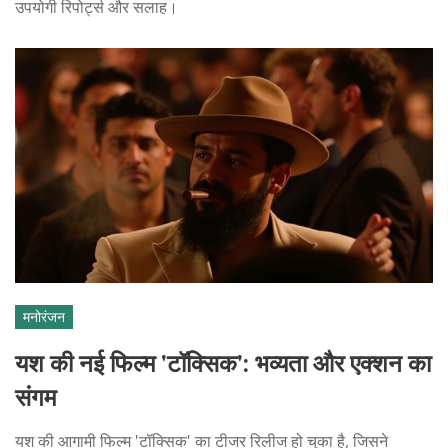
उपयोगी रिपोर्ट्स और सलाह।
मनोरंजन
यश की नई फिल्म 'टॉक्सिक': भव्यता और एक्शन का
संगम
यश की आगामी फिल्म 'टॉक्सिक' का टीजर रिलीज हो चुका है, जिसने