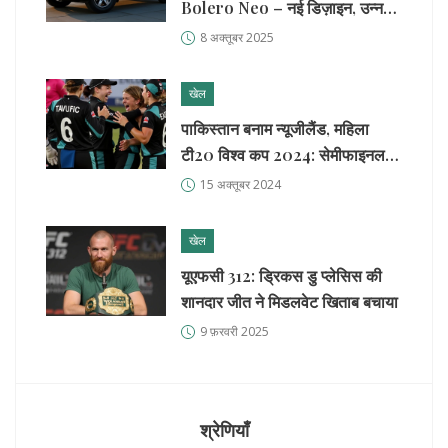
Bolero Neo – नई डिज़ाइन, उन्नत
इंटीरियर और प्रीमियम फीचर
8 अक्तूबर 2025
खेल
पाकिस्तान बनाम न्यूजीलैंड, महिला
टी20 विश्व कप 2024: सेमीफाइनल में
पहुँचीं न्यूजीलैंड
15 अक्तूबर 2024
खेल
यूएफसी 312: ड्रिकस डु प्लेसिस की
शानदार जीत ने मिडलवेट खिताब बचाया
9 फ़रवरी 2025
श्रेणियाँ