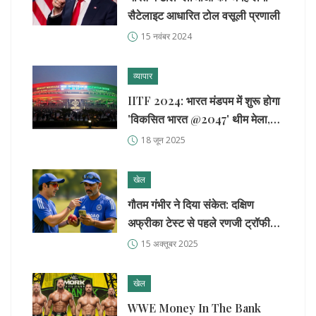
सैटेलाइट आधारित टोल वसूली प्रणाली
15 नवंबर 2024
व्यापार
IITF 2024: भारत मंडपम में शुरू होगा
'विकसित भारत @2047' थीम मेला,
टिकट बुकिंग और कीमतों की पूरी
18 जून 2025
जानकारी
खेल
गौतम गंभीर ने दिया संकेत: दक्षिण
अफ्रीका टेस्ट से पहले रणजी ट्रॉफी
ज़रूरी
15 अक्तूबर 2025
खेल
WWE Money In The Bank