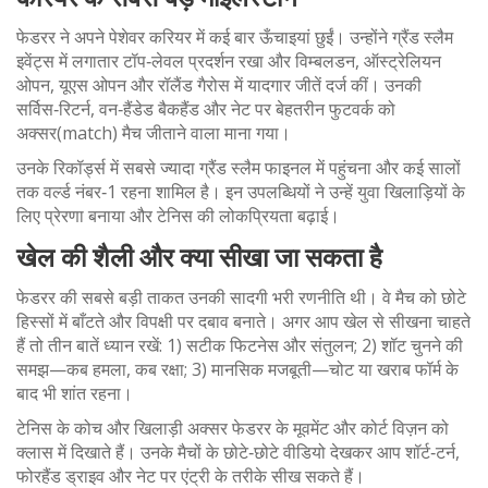
फेडरर ने अपने पेशेवर करियर में कई बार ऊँचाइयां छुईं। उन्होंने ग्रैंड स्लैम
इवेंट्स में लगातार टॉप‑लेवल प्रदर्शन रखा और विम्बलडन, ऑस्ट्रेलियन
ओपन, यूएस ओपन और रॉलैंड गैरोस में यादगार जीतें दर्ज कीं। उनकी
सर्विस‑रिटर्न, वन‑हैंडेड बैकहैंड और नेट पर बेहतरीन फुटवर्क को
अक्सर(match) मैच जीताने वाला माना गया।
उनके रिकॉर्ड्स में सबसे ज्यादा ग्रैंड स्लैम फाइनल में पहुंचना और कई सालों
तक वर्ल्ड नंबर‑1 रहना शामिल है। इन उपलब्धियों ने उन्हें युवा खिलाड़ियों के
लिए प्रेरणा बनाया और टेनिस की लोकप्रियता बढ़ाई।
खेल की शैली और क्या सीखा जा सकता है
फेडरर की सबसे बड़ी ताकत उनकी सादगी भरी रणनीति थी। वे मैच को छोटे
हिस्सों में बाँटते और विपक्षी पर दबाव बनाते। अगर आप खेल से सीखना चाहते
हैं तो तीन बातें ध्यान रखें: 1) सटीक फिटनेस और संतुलन; 2) शॉट चुनने की
समझ—कब हमला, कब रक्षा; 3) मानसिक मजबूती—चोट या खराब फॉर्म के
बाद भी शांत रहना।
टेनिस के कोच और खिलाड़ी अक्सर फेडरर के मूवमेंट और कोर्ट विज़न को
क्लास में दिखाते हैं। उनके मैचों के छोटे‑छोटे वीडियो देखकर आप शॉर्ट‑टर्न,
फोरहैंड ड्राइव और नेट पर एंट्री के तरीके सीख सकते हैं।