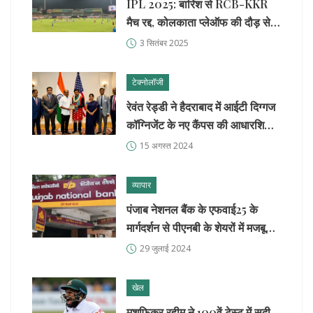
IPL 2025: बारिश से RCB-KKR
मैच रद्द, कोलकाता प्लेऑफ की दौड़ से
बाहर, बेंगलुरु तालिका में नंबर-1
3 सितंबर 2025
टेक्नोलॉजी
रेवंत रेड्डी ने हैदराबाद में आईटी दिग्गज
कॉग्निजेंट के नए कैंपस की आधारशिला
रखी
15 अगस्त 2024
व्यापार
पंजाब नेशनल बैंक के एफवाई25 के
मार्गदर्शन से पीएनबी के शेयरों में मजबूती,
बढ़े स्टॉक प्राइस लक्ष्य
29 जुलाई 2024
खेल
मुशफिकुर रहीम ने 100वें टेस्ट में सदी