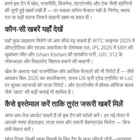
हमने इस टैग में खेल, राजनीति, बिजनेस, एंटरटेनमेंट और टेक जैसी श्रेणियों
की चुनी हुई खबरें रखीं हैं — पर सबका कॉमन फैक्टर यही है: निर्णय, क्लच
पल या बड़ी घटना जिसने कहानी खत्म या बदल दी।
कौन‑सी खबरें यहाँ देखें
यहाँ कुछ उदाहरण मिलेंगे जो आप सीधे पढ़ सकते हैं: WTC फाइनल 2025 में
ऑस्ट्रेलिया और साउथ अफ्रीका के रोमांचक पल, IPL 2025 में SRH की
धुआंधार जीत और Ishan Kishan की शतकीय पारी, UFC 312 के
नॉकआउट और मिडलवेट खिताब बचाने की कहानी।
खेल के अलावा यहां राजनीतिक और आर्थिक फैसलों की भी रिपोर्ट हैं — जैसे
आयकर बिल 2025 का सरलीकरण, भारत‑UK फ्री ट्रेड एग्रीमेंट या LoC
पर सुरक्षा घटनाओं की ताज़ा रिपोर्ट। और एंटरटेनमेंट में बॉक्स‑ऑफिस क्लच
जैसे 'छावा' की बड़ी कमाई भी शामिल है।
कैसे इस्तेमाल करें ताकि तुरंत जरूरी खबरें मिलें
अगर आप तेज़ अपडेट चाहते हैं तो इस टैग को फॉलो करें। हर नई पोस्ट में
आपको स्पष्ट हेडलाइन, ताज़ा तथ्य और जरूरी बैकग्राउंड मिलेगा — बिना
लंबी बेकार बातें।
खोज टिप्स: किसी खास किस्से के लिए टैग के साथ कीवर्ड जोड़ें—उदाहरण