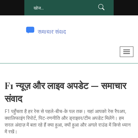
टॉ
ग
ल
से
F1 न्यूज़ और लाइव अपडेट — समाचार
सं
चा
संवाद
लि
त
F1 पहुँचता है हर रेस से पहले-बीच-के पल तक। यहां आपको रेस रैपअप,
क
क्वालिफाइंग रिपोर्ट, पिट-रणनीति और ड्राइवर/टीम अपडेट मिलेंगे। हम
सरल अंदाज़ में बता रहे हैं क्या हुआ, क्यों हुआ और अगले राउंड में किसे ध्यान
र
में रखें।
ना