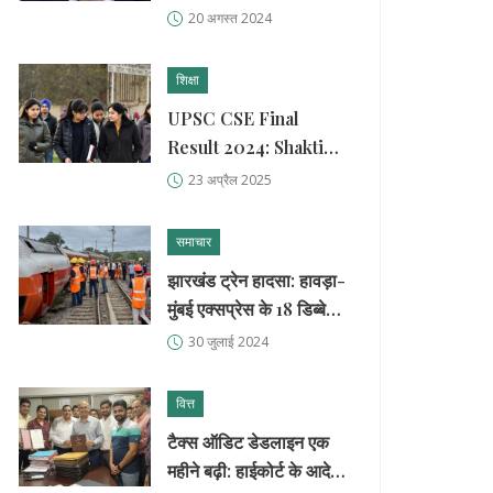
विश्लेषण
20 अगस्त 2024
शिक्षा
UPSC CSE Final
Result 2024: Shakti
Dubey पहले स्थान पर,
23 अप्रैल 2025
Harshita Goyal दूसरे
नंबर पर
समाचार
झारखंड ट्रेन हादसा: हावड़ा-
मुंबई एक्सप्रेस के 18 डिब्बे
पटरी से उतरे, 2 की मौत, 20
30 जुलाई 2024
घायल
वित्त
टैक्स ऑडिट डेडलाइन एक
महीने बढ़ी: हाईकोर्ट के आदेश