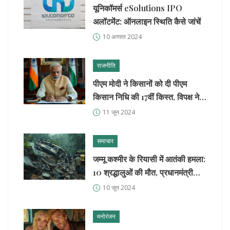
यूनिकॉमर्स eSolutions IPO
अलॉटमेंट: ऑनलाइन स्थिति कैसे जांचें
10 अगस्त 2024
राजनीति
पीएम मोदी ने किसानों को दी पीएम
किसान निधि की 17वीं किस्त, विपक्ष ने
बताया 'बड़ा तमाशा'
11 जून 2024
समाचार
जम्मू कश्मीर के रियासी में आतंकी हमला:
10 श्रद्धालुओं की मौत, प्रधानमंत्री
मोदी ने कड़ी निंदा की
10 जून 2024
मनोरंजन