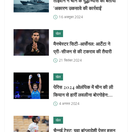
ताइवान ने चीन के युद्धाभ्यास को बताया
'अकारण उकसावे की कार्रवाई'
16 अक्तूबर 2024
खेल
मैनचेस्टर सिटी-आर्सेनल: आर्टेटा ने
प्री-सीजन से की टकराव की तैयारी
21 सितंबर 2024
खेल
पेरिस 2024 ओलंपिक में चीन की ली
कियान से हारीं लवलीना बोरगोहेन:
ओलंपिक क्वार्टरफाइनल में बड़ा मुकाबला
4 अगस्त 2024
खेल
चैन्नई टेस्ट: युवा बांग्लादेशी पेसर हसन