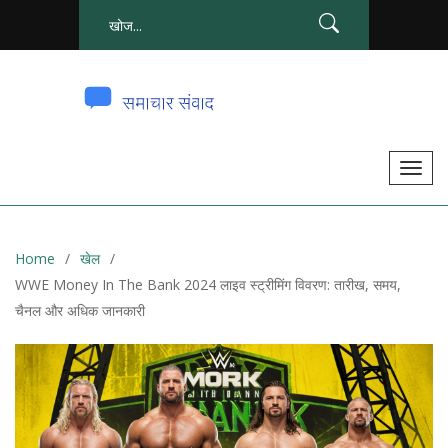
टॉ
ग
ल
से
Home
खेल
सं
WWE Money In The Bank 2024 लाइव स्ट्रीमिंग विवरण: तारीख, समय,
चा
चैनल और अधिक जानकारी
लि
त
क
र
ना