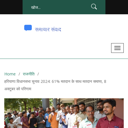
टॉ
ग
ल
से
Home
राजनीति
सं
हरियाणा विधानसभा चुनाव 2024: 61% मतदान के साथ मतदान समाप्त, 8
चा
अक्टूबर को परिणाम
लि
त
क
र
ना