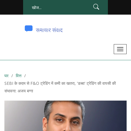
टॉ
ग
ल
से
घर
वित्त
सं
SEBI के कदम से F&O ट्रेडिंग में कमी का खतरा, 'डब्बा' ट्रेडिंग की वापसी की
चा
संभावना: अजय बग्गा
लि
त
क
र
ना